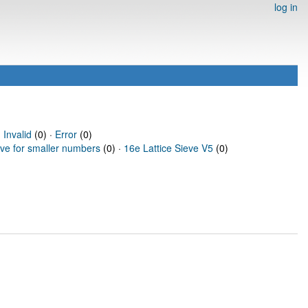
log in
·
Invalid
(0) ·
Error
(0)
eve for smaller numbers
(0) ·
16e Lattice Sieve V5
(0)