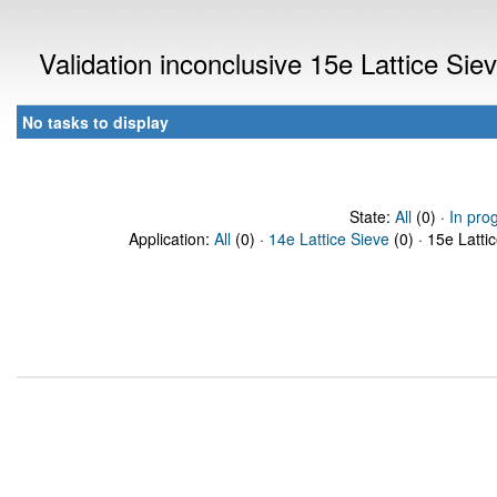
Validation inconclusive 15e Lattice Si
No tasks to display
State:
All
(0) ·
In pro
Application:
All
(0) ·
14e Lattice Sieve
(0) · 15e Latti