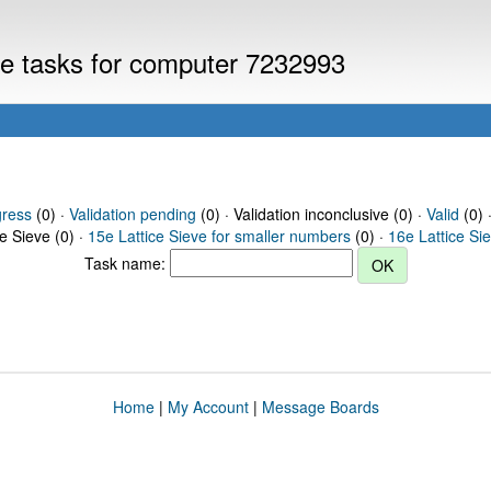
eve tasks for computer 7232993
gress
(0) ·
Validation pending
(0) · Validation inconclusive (0) ·
Valid
(0) 
ce Sieve (0) ·
15e Lattice Sieve for smaller numbers
(0) ·
16e Lattice Si
Task name:
Home
|
My Account
|
Message Boards