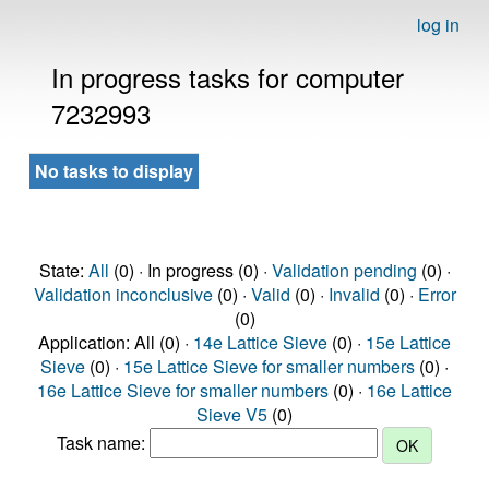
log in
In progress tasks for computer
7232993
No tasks to display
State:
All
(0) · In progress (0) ·
Validation pending
(0) ·
Validation inconclusive
(0) ·
Valid
(0) ·
Invalid
(0) ·
Error
(0)
Application: All (0) ·
14e Lattice Sieve
(0) ·
15e Lattice
Sieve
(0) ·
15e Lattice Sieve for smaller numbers
(0) ·
16e Lattice Sieve for smaller numbers
(0) ·
16e Lattice
Sieve V5
(0)
Task name: