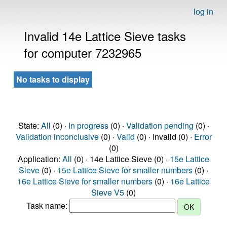
log in
Invalid 14e Lattice Sieve tasks
for computer 7232965
No tasks to display
State:
All
(0) ·
In progress
(0) ·
Validation pending
(0) ·
Validation inconclusive
(0) ·
Valid
(0) · Invalid (0) ·
Error
(0)
Application:
All
(0) · 14e Lattice Sieve (0) ·
15e Lattice
Sieve
(0) ·
15e Lattice Sieve for smaller numbers
(0) ·
16e Lattice Sieve for smaller numbers
(0) ·
16e Lattice
Sieve V5
(0)
Task name: