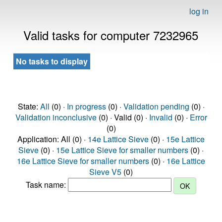
log in
Valid tasks for computer 7232965
No tasks to display
State:
All
(0) ·
In progress
(0) ·
Validation pending
(0) ·
Validation inconclusive
(0) · Valid (0) ·
Invalid
(0) ·
Error
(0)
Application: All (0) ·
14e Lattice Sieve
(0) ·
15e Lattice
Sieve
(0) ·
15e Lattice Sieve for smaller numbers
(0) ·
16e Lattice Sieve for smaller numbers
(0) ·
16e Lattice
Sieve V5
(0)
Task name: