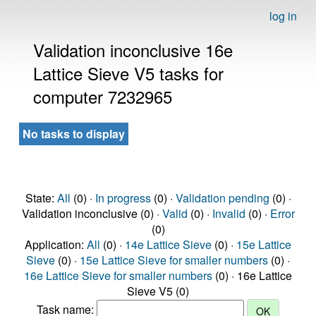
log in
Validation inconclusive 16e
Lattice Sieve V5 tasks for
computer 7232965
No tasks to display
State:
All
(0) ·
In progress
(0) ·
Validation pending
(0) ·
Validation inconclusive (0) ·
Valid
(0) ·
Invalid
(0) ·
Error
(0)
Application:
All
(0) ·
14e Lattice Sieve
(0) ·
15e Lattice
Sieve
(0) ·
15e Lattice Sieve for smaller numbers
(0) ·
16e Lattice Sieve for smaller numbers
(0) · 16e Lattice
Sieve V5 (0)
Task name: