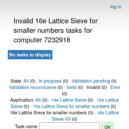
log in
Invalid 16e Lattice Sieve for
smaller numbers tasks for
computer 7232918
No tasks to display
State:
All
(0) ·
In progress
(0) ·
Validation pending
(0) ·
Validation inconclusive
(0) ·
Valid
(0) · Invalid (0) ·
Error
(0)
Application:
All
(0) ·
14e Lattice Sieve
(0) ·
15e Lattice
Sieve
(0) ·
15e Lattice Sieve for smaller numbers
(0) ·
16e Lattice Sieve for smaller numbers (0) ·
16e Lattice
Sieve V5
(0)
Task name: