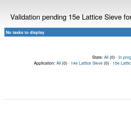
Validation pending 15e Lattice Sieve f
No tasks to display
State:
All
(0) ·
In pro
Application:
All
(0) ·
14e Lattice Sieve
(0) ·
15e Latti