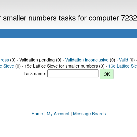
or smaller numbers tasks for computer 723
gress
(0) · Validation pending (0) ·
Validation inconclusive
(0) ·
Valid
(0) 
ce Sieve
(0) · 15e Lattice Sieve for smaller numbers (0) ·
16e Lattice Si
Task name:
Home
|
My Account
|
Message Boards