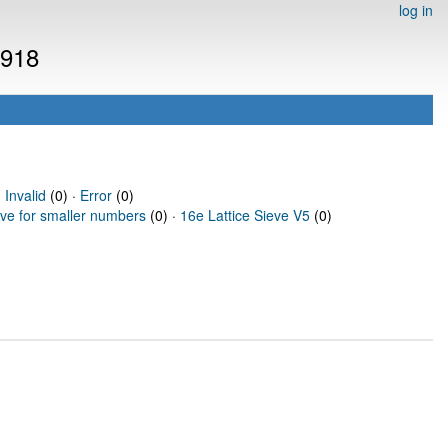
log in
2918
·
Invalid
(0) ·
Error
(0)
eve for smaller numbers
(0) ·
16e Lattice Sieve V5
(0)