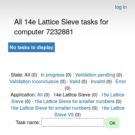
log in
All 14e Lattice Sieve tasks for
computer 7232881
No tasks to display
State: All (0) ·
In progress
(0) ·
Validation pending
(0) ·
Validation inconclusive
(0) ·
Valid
(0) ·
Invalid
(0) ·
Error
(0)
Application:
All
(0) · 14e Lattice Sieve (0) ·
15e Lattice
Sieve
(0) ·
15e Lattice Sieve for smaller numbers
(0) ·
16e Lattice Sieve for smaller numbers
(0) ·
16e Lattice
Sieve V5
(0)
Task name: