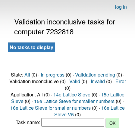
log in
Validation inconclusive tasks for
computer 7232818
No tasks to display
State:
All
(0) ·
In progress
(0) ·
Validation pending
(0) ·
Validation inconclusive (0) ·
Valid
(0) ·
Invalid
(0) ·
Error
(0)
Application: All (0) ·
14e Lattice Sieve
(0) ·
15e Lattice
Sieve
(0) ·
15e Lattice Sieve for smaller numbers
(0) ·
16e Lattice Sieve for smaller numbers
(0) ·
16e Lattice
Sieve V5
(0)
Task name: