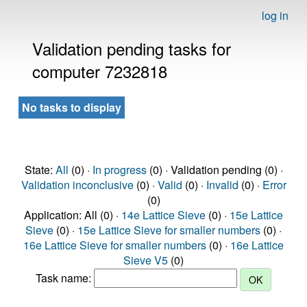
log in
Validation pending tasks for
computer 7232818
No tasks to display
State:
All
(0) ·
In progress
(0) · Validation pending (0) ·
Validation inconclusive
(0) ·
Valid
(0) ·
Invalid
(0) ·
Error
(0)
Application: All (0) ·
14e Lattice Sieve
(0) ·
15e Lattice
Sieve
(0) ·
15e Lattice Sieve for smaller numbers
(0) ·
16e Lattice Sieve for smaller numbers
(0) ·
16e Lattice
Sieve V5
(0)
Task name: