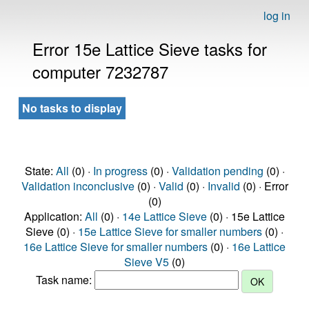
log in
Error 15e Lattice Sieve tasks for
computer 7232787
No tasks to display
State:
All
(0) ·
In progress
(0) ·
Validation pending
(0) ·
Validation inconclusive
(0) ·
Valid
(0) ·
Invalid
(0) · Error
(0)
Application:
All
(0) ·
14e Lattice Sieve
(0) · 15e Lattice
Sieve (0) ·
15e Lattice Sieve for smaller numbers
(0) ·
16e Lattice Sieve for smaller numbers
(0) ·
16e Lattice
Sieve V5
(0)
Task name: