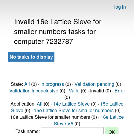
log in
Invalid 16e Lattice Sieve for
smaller numbers tasks for
computer 7232787
No tasks to display
State:
All
(0) ·
In progress
(0) ·
Validation pending
(0) ·
Validation inconclusive
(0) ·
Valid
(0) · Invalid (0) ·
Error
(0)
Application:
All
(0) ·
14e Lattice Sieve
(0) ·
15e Lattice
Sieve
(0) ·
15e Lattice Sieve for smaller numbers
(0) ·
16e Lattice Sieve for smaller numbers (0) ·
16e Lattice
Sieve V5
(0)
Task name: