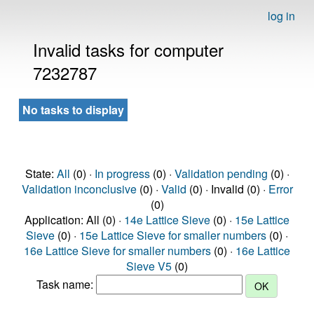
log in
Invalid tasks for computer
7232787
No tasks to display
State:
All
(0) ·
In progress
(0) ·
Validation pending
(0) ·
Validation inconclusive
(0) ·
Valid
(0) · Invalid (0) ·
Error
(0)
Application: All (0) ·
14e Lattice Sieve
(0) ·
15e Lattice
Sieve
(0) ·
15e Lattice Sieve for smaller numbers
(0) ·
16e Lattice Sieve for smaller numbers
(0) ·
16e Lattice
Sieve V5
(0)
Task name: