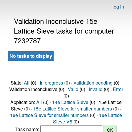
log in
Validation inconclusive 15e
Lattice Sieve tasks for computer
7232787
No tasks to display
State:
All
(0) ·
In progress
(0) ·
Validation pending
(0) ·
Validation inconclusive (0) ·
Valid
(0) ·
Invalid
(0) ·
Error
(0)
Application:
All
(0) ·
14e Lattice Sieve
(0) · 15e Lattice
Sieve (0) ·
15e Lattice Sieve for smaller numbers
(0) ·
16e Lattice Sieve for smaller numbers
(0) ·
16e Lattice
Sieve V5
(0)
Task name: