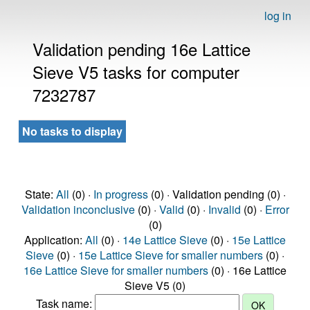
log in
Validation pending 16e Lattice
Sieve V5 tasks for computer
7232787
No tasks to display
State:
All
(0) ·
In progress
(0) · Validation pending (0) ·
Validation inconclusive
(0) ·
Valid
(0) ·
Invalid
(0) ·
Error
(0)
Application:
All
(0) ·
14e Lattice Sieve
(0) ·
15e Lattice
Sieve
(0) ·
15e Lattice Sieve for smaller numbers
(0) ·
16e Lattice Sieve for smaller numbers
(0) · 16e Lattice
Sieve V5 (0)
Task name: