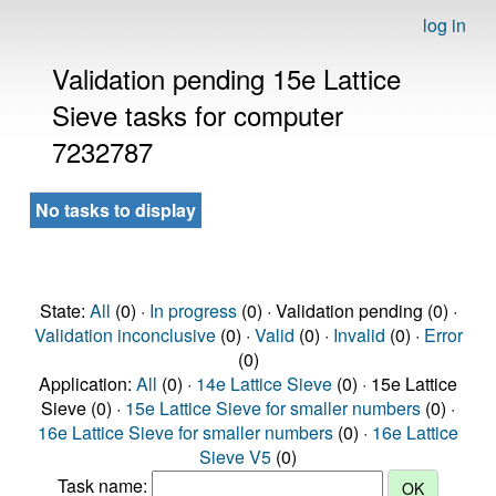
log in
Validation pending 15e Lattice
Sieve tasks for computer
7232787
No tasks to display
State:
All
(0) ·
In progress
(0) · Validation pending (0) ·
Validation inconclusive
(0) ·
Valid
(0) ·
Invalid
(0) ·
Error
(0)
Application:
All
(0) ·
14e Lattice Sieve
(0) · 15e Lattice
Sieve (0) ·
15e Lattice Sieve for smaller numbers
(0) ·
16e Lattice Sieve for smaller numbers
(0) ·
16e Lattice
Sieve V5
(0)
Task name: