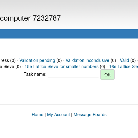
or computer 7232787
gress (0) ·
Validation pending
(0) ·
Validation inconclusive
(0) ·
Valid
(0) 
ce Sieve (0) ·
15e Lattice Sieve for smaller numbers
(0) ·
16e Lattice Si
Task name:
Home
|
My Account
|
Message Boards