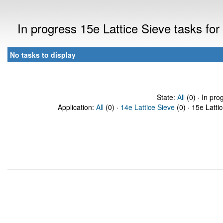
In progress 15e Lattice Sieve tasks f
No tasks to display
State:
All
(0) · In pro
Application:
All
(0) ·
14e Lattice Sieve
(0) · 15e Latti