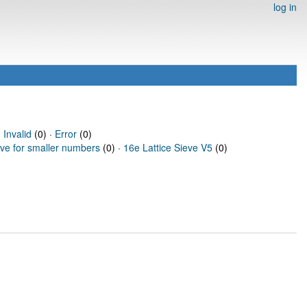
log in
·
Invalid
(0) ·
Error
(0)
eve for smaller numbers
(0) ·
16e Lattice Sieve V5
(0)