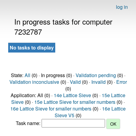
log in
In progress tasks for computer
7232787
No tasks to display
State:
All
(0) · In progress (0) ·
Validation pending
(0) ·
Validation inconclusive
(0) ·
Valid
(0) ·
Invalid
(0) ·
Error
(0)
Application: All (0) ·
14e Lattice Sieve
(0) ·
15e Lattice
Sieve
(0) ·
15e Lattice Sieve for smaller numbers
(0) ·
16e Lattice Sieve for smaller numbers
(0) ·
16e Lattice
Sieve V5
(0)
Task name: