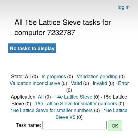
log in
All 15e Lattice Sieve tasks for
computer 7232787
No tasks to display
State: All (0) ·
In progress
(0) ·
Validation pending
(0) ·
Validation inconclusive
(0) ·
Valid
(0) ·
Invalid
(0) ·
Error
(0)
Application:
All
(0) ·
14e Lattice Sieve
(0) · 15e Lattice
Sieve (0) ·
15e Lattice Sieve for smaller numbers
(0) ·
16e Lattice Sieve for smaller numbers
(0) ·
16e Lattice
Sieve V5
(0)
Task name: