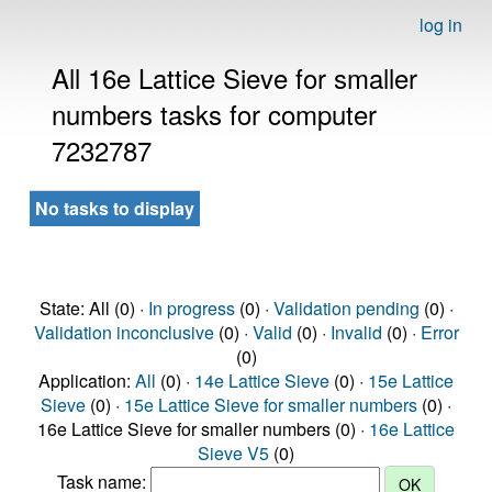
log in
All 16e Lattice Sieve for smaller
numbers tasks for computer
7232787
No tasks to display
State: All (0) ·
In progress
(0) ·
Validation pending
(0) ·
Validation inconclusive
(0) ·
Valid
(0) ·
Invalid
(0) ·
Error
(0)
Application:
All
(0) ·
14e Lattice Sieve
(0) ·
15e Lattice
Sieve
(0) ·
15e Lattice Sieve for smaller numbers
(0) ·
16e Lattice Sieve for smaller numbers (0) ·
16e Lattice
Sieve V5
(0)
Task name: