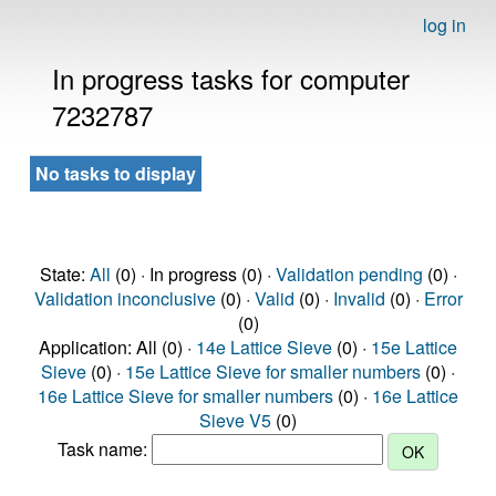
log in
In progress tasks for computer
7232787
No tasks to display
State:
All
(0) · In progress (0) ·
Validation pending
(0) ·
Validation inconclusive
(0) ·
Valid
(0) ·
Invalid
(0) ·
Error
(0)
Application: All (0) ·
14e Lattice Sieve
(0) ·
15e Lattice
Sieve
(0) ·
15e Lattice Sieve for smaller numbers
(0) ·
16e Lattice Sieve for smaller numbers
(0) ·
16e Lattice
Sieve V5
(0)
Task name: