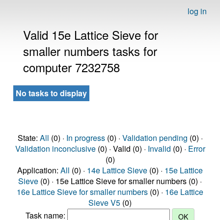
log in
Valid 15e Lattice Sieve for
smaller numbers tasks for
computer 7232758
No tasks to display
State:
All
(0) ·
In progress
(0) ·
Validation pending
(0) ·
Validation inconclusive
(0) · Valid (0) ·
Invalid
(0) ·
Error
(0)
Application:
All
(0) ·
14e Lattice Sieve
(0) ·
15e Lattice
Sieve
(0) · 15e Lattice Sieve for smaller numbers (0) ·
16e Lattice Sieve for smaller numbers
(0) ·
16e Lattice
Sieve V5
(0)
Task name: