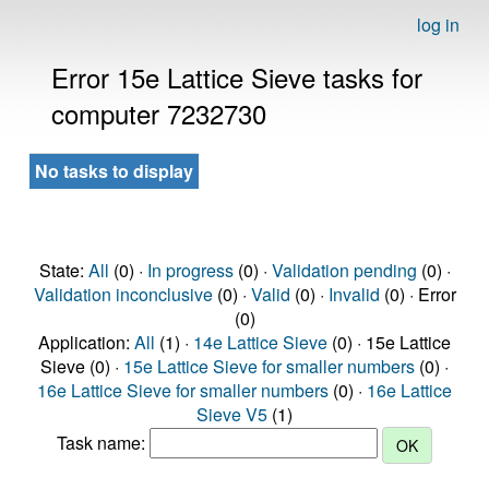
log in
Error 15e Lattice Sieve tasks for
computer 7232730
No tasks to display
State:
All
(0) ·
In progress
(0) ·
Validation pending
(0) ·
Validation inconclusive
(0) ·
Valid
(0) ·
Invalid
(0) · Error
(0)
Application:
All
(1) ·
14e Lattice Sieve
(0) · 15e Lattice
Sieve (0) ·
15e Lattice Sieve for smaller numbers
(0) ·
16e Lattice Sieve for smaller numbers
(0) ·
16e Lattice
Sieve V5
(1)
Task name: