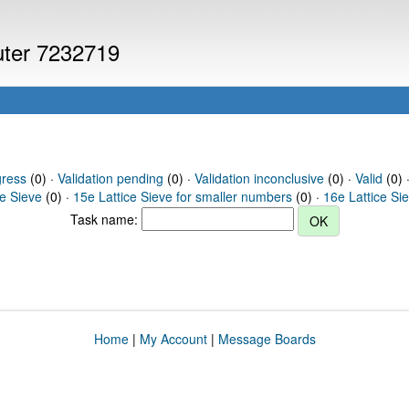
puter 7232719
gress
(0) ·
Validation pending
(0) ·
Validation inconclusive
(0) ·
Valid
(0) 
ce Sieve
(0) ·
15e Lattice Sieve for smaller numbers
(0) ·
16e Lattice Si
Task name:
Home
|
My Account
|
Message Boards