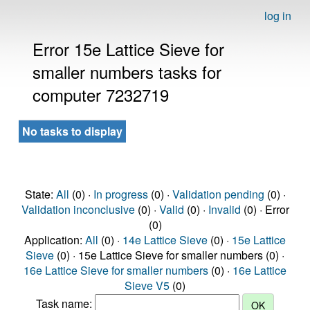
log in
Error 15e Lattice Sieve for
smaller numbers tasks for
computer 7232719
No tasks to display
State:
All
(0) ·
In progress
(0) ·
Validation pending
(0) ·
Validation inconclusive
(0) ·
Valid
(0) ·
Invalid
(0) · Error
(0)
Application:
All
(0) ·
14e Lattice Sieve
(0) ·
15e Lattice
Sieve
(0) · 15e Lattice Sieve for smaller numbers (0) ·
16e Lattice Sieve for smaller numbers
(0) ·
16e Lattice
Sieve V5
(0)
Task name: