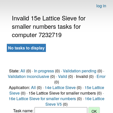
log in
Invalid 15e Lattice Sieve for
smaller numbers tasks for
computer 7232719
No tasks to display
State:
All
(0) ·
In progress
(0) ·
Validation pending
(0) ·
Validation inconclusive
(0) ·
Valid
(0) · Invalid (0) ·
Error
(0)
Application:
All
(0) ·
14e Lattice Sieve
(0) ·
15e Lattice
Sieve
(0) · 15e Lattice Sieve for smaller numbers (0) ·
16e Lattice Sieve for smaller numbers
(0) ·
16e Lattice
Sieve V5
(0)
Task name: