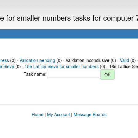
eve for smaller numbers tasks for computer
gress
(0) ·
Validation pending
(0) · Validation inconclusive (0) ·
Valid
(0) 
ce Sieve
(0) ·
15e Lattice Sieve for smaller numbers
(0) · 16e Lattice Si
Task name:
Home
|
My Account
|
Message Boards