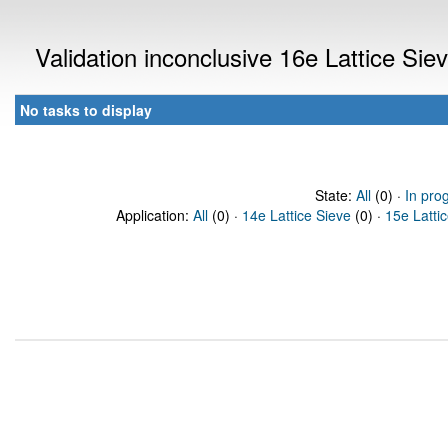
Validation inconclusive 16e Lattice Si
No tasks to display
State:
All
(0) ·
In pro
Application:
All
(0) ·
14e Lattice Sieve
(0) ·
15e Latti