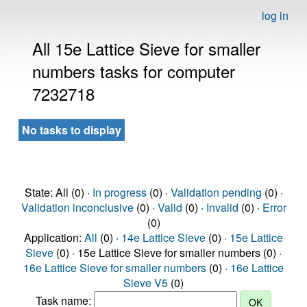
log in
All 15e Lattice Sieve for smaller
numbers tasks for computer
7232718
No tasks to display
State: All (0) ·
In progress
(0) ·
Validation pending
(0) ·
Validation inconclusive
(0) ·
Valid
(0) ·
Invalid
(0) ·
Error
(0)
Application:
All
(0) ·
14e Lattice Sieve
(0) ·
15e Lattice
Sieve
(0) · 15e Lattice Sieve for smaller numbers (0) ·
16e Lattice Sieve for smaller numbers
(0) ·
16e Lattice
Sieve V5
(0)
Task name: