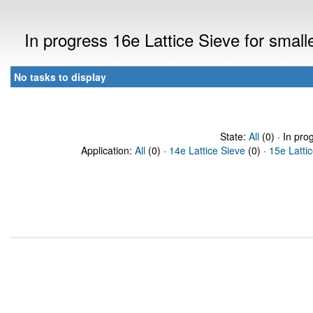
In progress 16e Lattice Sieve for sma
No tasks to display
State:
All
(0) · In pro
Application:
All
(0) ·
14e Lattice Sieve
(0) ·
15e Latti