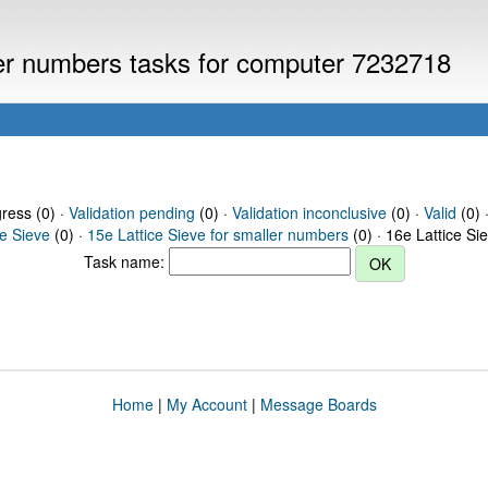
ller numbers tasks for computer 7232718
gress (0) ·
Validation pending
(0) ·
Validation inconclusive
(0) ·
Valid
(0) 
ce Sieve
(0) ·
15e Lattice Sieve for smaller numbers
(0) · 16e Lattice Si
Task name:
Home
|
My Account
|
Message Boards