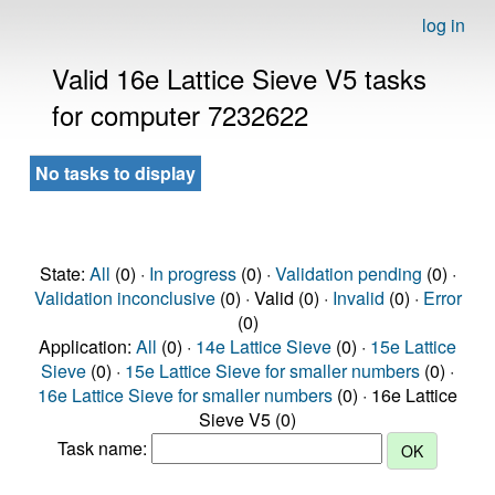
log in
Valid 16e Lattice Sieve V5 tasks
for computer 7232622
No tasks to display
State:
All
(0) ·
In progress
(0) ·
Validation pending
(0) ·
Validation inconclusive
(0) · Valid (0) ·
Invalid
(0) ·
Error
(0)
Application:
All
(0) ·
14e Lattice Sieve
(0) ·
15e Lattice
Sieve
(0) ·
15e Lattice Sieve for smaller numbers
(0) ·
16e Lattice Sieve for smaller numbers
(0) · 16e Lattice
Sieve V5 (0)
Task name: