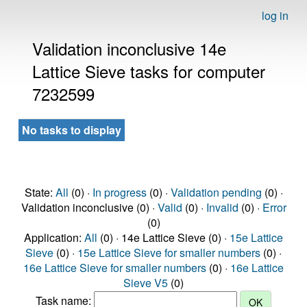
log in
Validation inconclusive 14e
Lattice Sieve tasks for computer
7232599
No tasks to display
State:
All
(0) ·
In progress
(0) ·
Validation pending
(0) ·
Validation inconclusive (0) ·
Valid
(0) ·
Invalid
(0) ·
Error
(0)
Application:
All
(0) · 14e Lattice Sieve (0) ·
15e Lattice
Sieve
(0) ·
15e Lattice Sieve for smaller numbers
(0) ·
16e Lattice Sieve for smaller numbers
(0) ·
16e Lattice
Sieve V5
(0)
Task name: