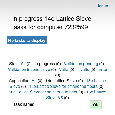
log in
In progress 14e Lattice Sieve
tasks for computer 7232599
No tasks to display
State:
All
(0) · In progress (0) ·
Validation pending
(0) ·
Validation inconclusive
(0) ·
Valid
(0) ·
Invalid
(0) ·
Error
(0)
Application:
All
(0) · 14e Lattice Sieve (0) ·
15e Lattice
Sieve
(0) ·
15e Lattice Sieve for smaller numbers
(0) ·
16e Lattice Sieve for smaller numbers
(0) ·
16e Lattice
Sieve V5
(0)
Task name: