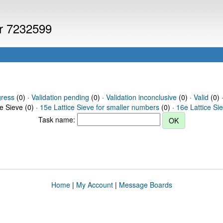
er 7232599
gress
(0) ·
Validation pending
(0) ·
Validation inconclusive
(0) ·
Valid
(0) 
ce Sieve (0) ·
15e Lattice Sieve for smaller numbers
(0) ·
16e Lattice Si
Task name:
Home
|
My Account
|
Message Boards