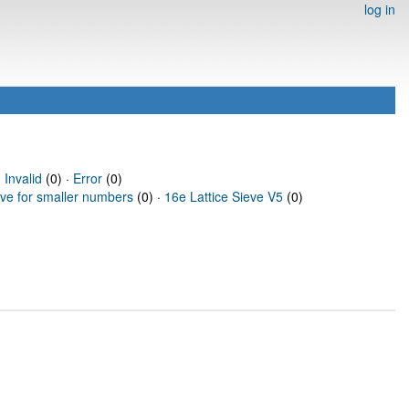
log in
·
Invalid
(0) ·
Error
(0)
eve for smaller numbers
(0) ·
16e Lattice Sieve V5
(0)