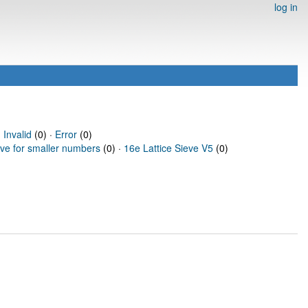
log in
·
Invalid
(0) ·
Error
(0)
eve for smaller numbers
(0) ·
16e Lattice Sieve V5
(0)