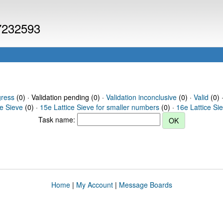
 7232593
gress
(0) · Validation pending (0) ·
Validation inconclusive
(0) ·
Valid
(0) 
ce Sieve
(0) ·
15e Lattice Sieve for smaller numbers
(0) ·
16e Lattice Si
Task name:
Home
|
My Account
|
Message Boards