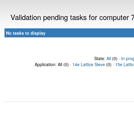
Validation pending tasks for computer
No tasks to display
State:
All
(0) ·
In pro
Application: All (0) ·
14e Lattice Sieve
(0) ·
15e Latti