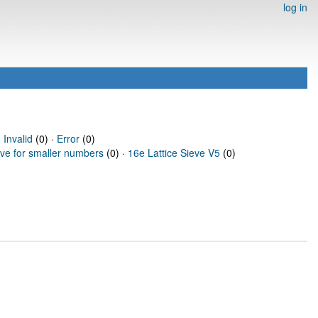
log in
·
Invalid
(0) ·
Error
(0)
eve for smaller numbers
(0) ·
16e Lattice Sieve V5
(0)