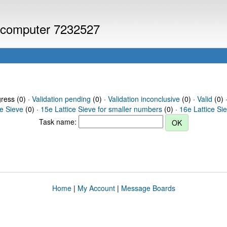
or computer 7232527
gress (0) ·
Validation pending
(0) ·
Validation inconclusive
(0) ·
Valid
(0) 
ce Sieve
(0) ·
15e Lattice Sieve for smaller numbers
(0) ·
16e Lattice Si
Task name:
Home
|
My Account
|
Message Boards