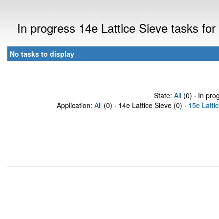
In progress 14e Lattice Sieve tasks f
No tasks to display
State:
All
(0) · In pro
Application:
All
(0) · 14e Lattice Sieve (0) ·
15e Latti