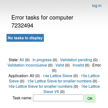
log in
Error tasks for computer
7232494
No tasks to display
State:
All
(0) ·
In progress
(0) ·
Validation pending
(0) ·
Validation inconclusive
(0) ·
Valid
(0) ·
Invalid
(0) · Error
(0)
Application: All (0) ·
14e Lattice Sieve
(0) ·
15e Lattice
Sieve
(0) ·
15e Lattice Sieve for smaller numbers
(0) ·
16e Lattice Sieve for smaller numbers
(0) ·
16e Lattice
Sieve V5
(0)
Task name: