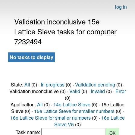
log in
Validation inconclusive 15e
Lattice Sieve tasks for computer
7232494
No tasks to display
State:
All
(0) ·
In progress
(0) ·
Validation pending
(0) ·
Validation inconclusive (0) ·
Valid
(0) ·
Invalid
(0) ·
Error
(0)
Application:
All
(0) ·
14e Lattice Sieve
(0) · 15e Lattice
Sieve (0) ·
15e Lattice Sieve for smaller numbers
(0) ·
16e Lattice Sieve for smaller numbers
(0) ·
16e Lattice
Sieve V5
(0)
Task name: