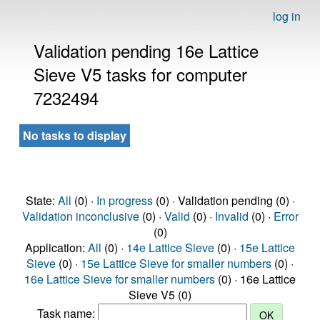
log in
Validation pending 16e Lattice
Sieve V5 tasks for computer
7232494
No tasks to display
State:
All
(0) ·
In progress
(0) · Validation pending (0) ·
Validation inconclusive
(0) ·
Valid
(0) ·
Invalid
(0) ·
Error
(0)
Application:
All
(0) ·
14e Lattice Sieve
(0) ·
15e Lattice
Sieve
(0) ·
15e Lattice Sieve for smaller numbers
(0) ·
16e Lattice Sieve for smaller numbers
(0) · 16e Lattice
Sieve V5 (0)
Task name: