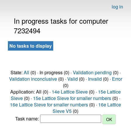
log in
In progress tasks for computer
7232494
No tasks to display
State:
All
(0) · In progress (0) ·
Validation pending
(0) ·
Validation inconclusive
(0) ·
Valid
(0) ·
Invalid
(0) ·
Error
(0)
Application: All (0) ·
14e Lattice Sieve
(0) ·
15e Lattice
Sieve
(0) ·
15e Lattice Sieve for smaller numbers
(0) ·
16e Lattice Sieve for smaller numbers
(0) ·
16e Lattice
Sieve V5
(0)
Task name: