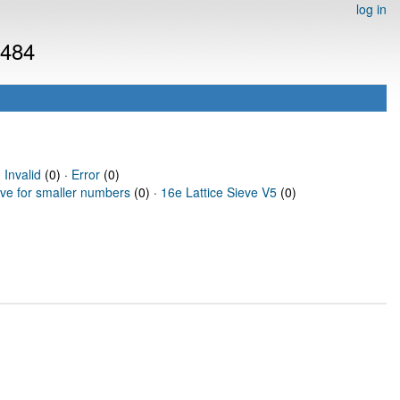
log in
2484
·
Invalid
(0) ·
Error
(0)
eve for smaller numbers
(0) ·
16e Lattice Sieve V5
(0)