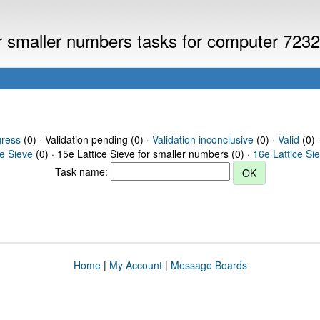
or smaller numbers tasks for computer 723
gress
(0) · Validation pending (0) ·
Validation inconclusive
(0) ·
Valid
(0) 
ce Sieve
(0) · 15e Lattice Sieve for smaller numbers (0) ·
16e Lattice Si
Task name:
Home
|
My Account
|
Message Boards