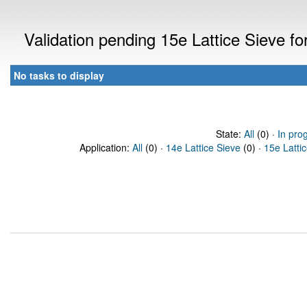
Validation pending 15e Lattice Sieve f
No tasks to display
State:
All
(0) ·
In pro
Application:
All
(0) ·
14e Lattice Sieve
(0) ·
15e Latti