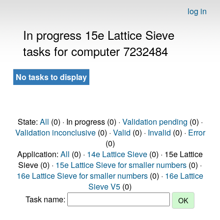
log in
In progress 15e Lattice Sieve
tasks for computer 7232484
No tasks to display
State:
All
(0) · In progress (0) ·
Validation pending
(0) ·
Validation inconclusive
(0) ·
Valid
(0) ·
Invalid
(0) ·
Error
(0)
Application:
All
(0) ·
14e Lattice Sieve
(0) · 15e Lattice
Sieve (0) ·
15e Lattice Sieve for smaller numbers
(0) ·
16e Lattice Sieve for smaller numbers
(0) ·
16e Lattice
Sieve V5
(0)
Task name: