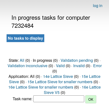
log in
In progress tasks for computer
7232484
No tasks to display
State:
All
(0) · In progress (0) ·
Validation pending
(0) ·
Validation inconclusive
(0) ·
Valid
(0) ·
Invalid
(0) ·
Error
(0)
Application: All (0) ·
14e Lattice Sieve
(0) ·
15e Lattice
Sieve
(0) ·
15e Lattice Sieve for smaller numbers
(0) ·
16e Lattice Sieve for smaller numbers
(0) ·
16e Lattice
Sieve V5
(0)
Task name: