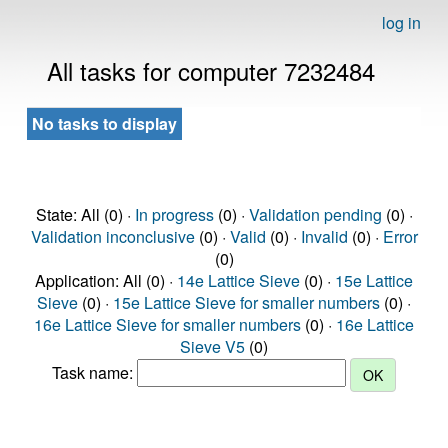
log in
All tasks for computer 7232484
No tasks to display
State: All (0) ·
In progress
(0) ·
Validation pending
(0) ·
Validation inconclusive
(0) ·
Valid
(0) ·
Invalid
(0) ·
Error
(0)
Application: All (0) ·
14e Lattice Sieve
(0) ·
15e Lattice
Sieve
(0) ·
15e Lattice Sieve for smaller numbers
(0) ·
16e Lattice Sieve for smaller numbers
(0) ·
16e Lattice
Sieve V5
(0)
Task name: