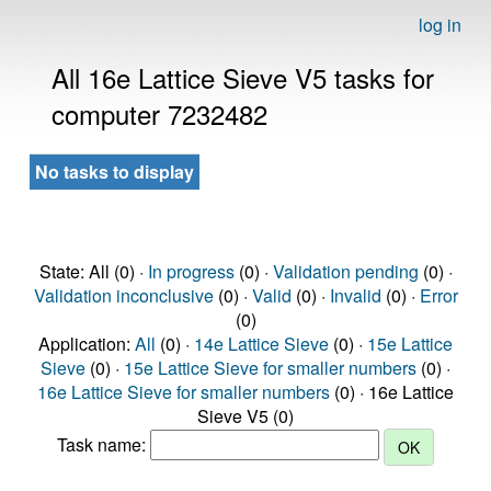
log in
All 16e Lattice Sieve V5 tasks for
computer 7232482
No tasks to display
State: All (0) ·
In progress
(0) ·
Validation pending
(0) ·
Validation inconclusive
(0) ·
Valid
(0) ·
Invalid
(0) ·
Error
(0)
Application:
All
(0) ·
14e Lattice Sieve
(0) ·
15e Lattice
Sieve
(0) ·
15e Lattice Sieve for smaller numbers
(0) ·
16e Lattice Sieve for smaller numbers
(0) · 16e Lattice
Sieve V5 (0)
Task name: