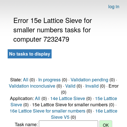
log in
Error 15e Lattice Sieve for
smaller numbers tasks for
computer 7232479
No tasks to display
State:
All
(0) ·
In progress
(0) ·
Validation pending
(0) ·
Validation inconclusive
(0) ·
Valid
(0) ·
Invalid
(0) · Error
(0)
Application:
All
(0) ·
14e Lattice Sieve
(0) ·
15e Lattice
Sieve
(0) · 15e Lattice Sieve for smaller numbers (0) ·
16e Lattice Sieve for smaller numbers
(0) ·
16e Lattice
Sieve V5
(0)
Task name: