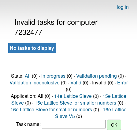
log in
Invalid tasks for computer
7232477
No tasks to display
State:
All
(0) ·
In progress
(0) ·
Validation pending
(0) ·
Validation inconclusive
(0) ·
Valid
(0) · Invalid (0) ·
Error
(0)
Application: All (0) ·
14e Lattice Sieve
(0) ·
15e Lattice
Sieve
(0) ·
15e Lattice Sieve for smaller numbers
(0) ·
16e Lattice Sieve for smaller numbers
(0) ·
16e Lattice
Sieve V5
(0)
Task name: