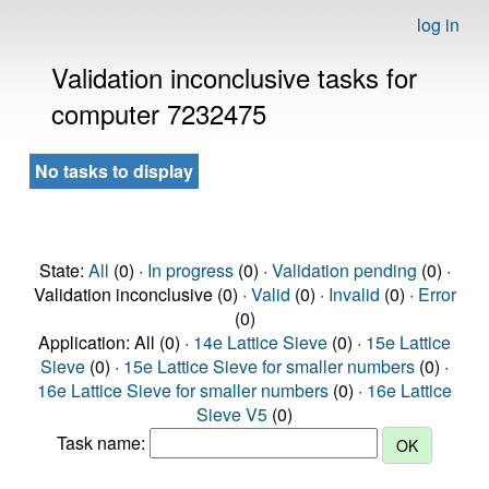
log in
Validation inconclusive tasks for
computer 7232475
No tasks to display
State:
All
(0) ·
In progress
(0) ·
Validation pending
(0) ·
Validation inconclusive (0) ·
Valid
(0) ·
Invalid
(0) ·
Error
(0)
Application: All (0) ·
14e Lattice Sieve
(0) ·
15e Lattice
Sieve
(0) ·
15e Lattice Sieve for smaller numbers
(0) ·
16e Lattice Sieve for smaller numbers
(0) ·
16e Lattice
Sieve V5
(0)
Task name: