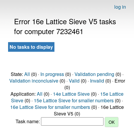
log in
Error 16e Lattice Sieve V5 tasks
for computer 7232461
No tasks to display
State:
All
(0) ·
In progress
(0) ·
Validation pending
(0) ·
Validation inconclusive
(0) ·
Valid
(0) ·
Invalid
(0) · Error
(0)
Application:
All
(0) ·
14e Lattice Sieve
(0) ·
15e Lattice
Sieve
(0) ·
15e Lattice Sieve for smaller numbers
(0) ·
16e Lattice Sieve for smaller numbers
(0) · 16e Lattice
Sieve V5 (0)
Task name: