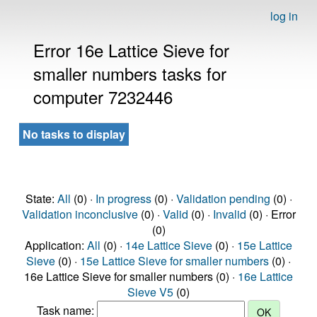
log in
Error 16e Lattice Sieve for
smaller numbers tasks for
computer 7232446
No tasks to display
State:
All
(0) ·
In progress
(0) ·
Validation pending
(0) ·
Validation inconclusive
(0) ·
Valid
(0) ·
Invalid
(0) · Error
(0)
Application:
All
(0) ·
14e Lattice Sieve
(0) ·
15e Lattice
Sieve
(0) ·
15e Lattice Sieve for smaller numbers
(0) ·
16e Lattice Sieve for smaller numbers (0) ·
16e Lattice
Sieve V5
(0)
Task name: