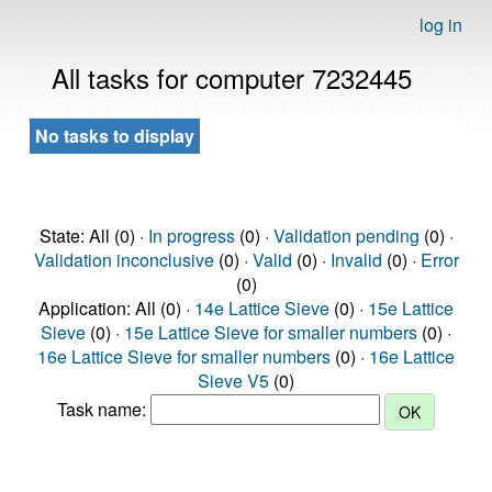
log in
All tasks for computer 7232445
No tasks to display
State: All (0) ·
In progress
(0) ·
Validation pending
(0) ·
Validation inconclusive
(0) ·
Valid
(0) ·
Invalid
(0) ·
Error
(0)
Application: All (0) ·
14e Lattice Sieve
(0) ·
15e Lattice
Sieve
(0) ·
15e Lattice Sieve for smaller numbers
(0) ·
16e Lattice Sieve for smaller numbers
(0) ·
16e Lattice
Sieve V5
(0)
Task name: